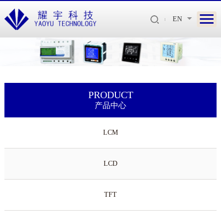
EN
PRODUCT
产品中心
LCM
LCD
TFT